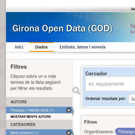
Inici
Dades
Entitats, àrees i serveis
Filtres
Cercador
Cliqueu sobre un o més
termes de la llista següent
per filtrar els resultats.
Ordenar resultats per
AUTORS
Paisatge i Hàbitat Urbà (1)
MOSTRAR MENYS AUTORS
Filtres
CATEGORIES
Organitzacions:
Paisatge
Medi ambient (1)