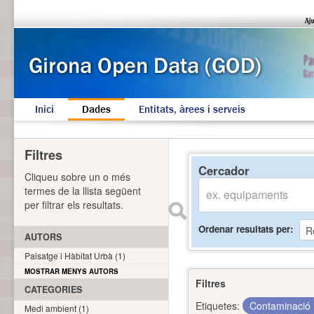
Inici
Dades
Entitats, àrees i serveis
Filtres
Cercador
Cliqueu sobre un o més
termes de la llista següent
per filtrar els resultats.
Ordenar resultats per
AUTORS
Paisatge i Hàbitat Urbà (1)
MOSTRAR MENYS AUTORS
Filtres
CATEGORIES
Etiquetes:
Contaminació
Medi ambient (1)