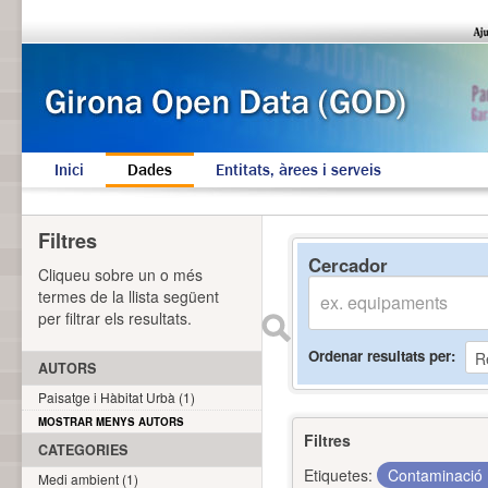
Inici
Dades
Entitats, àrees i serveis
Filtres
Cercador
Cliqueu sobre un o més
termes de la llista següent
per filtrar els resultats.
Ordenar resultats per
AUTORS
Paisatge i Hàbitat Urbà (1)
MOSTRAR MENYS AUTORS
Filtres
CATEGORIES
Etiquetes:
Contaminació
Medi ambient (1)