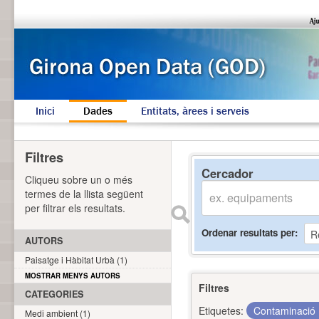
Inici
Dades
Entitats, àrees i serveis
Filtres
Cercador
Cliqueu sobre un o més
termes de la llista següent
per filtrar els resultats.
Ordenar resultats per
AUTORS
Paisatge i Hàbitat Urbà (1)
MOSTRAR MENYS AUTORS
Filtres
CATEGORIES
Etiquetes:
Contaminació
Medi ambient (1)