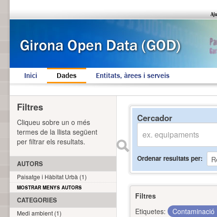
Inici
Dades
Entitats, àrees i serveis
Filtres
Cercador
Cliqueu sobre un o més
termes de la llista següent
per filtrar els resultats.
Ordenar resultats per
AUTORS
Paisatge i Hàbitat Urbà (1)
MOSTRAR MENYS AUTORS
Filtres
CATEGORIES
Etiquetes:
Contaminació
Medi ambient (1)