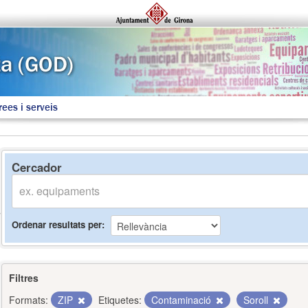
rees i serveis
Cercador
Ordenar resultats per
Filtres
Formats:
ZIP
Etiquetes:
Contaminació
Soroll