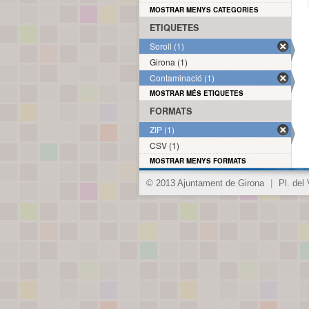
MOSTRAR MENYS CATEGORIES
ETIQUETES
Soroll (1)
Girona (1)
Contaminació (1)
MOSTRAR MÉS ETIQUETES
FORMATS
ZIP (1)
CSV (1)
MOSTRAR MENYS FORMATS
© 2013 Ajuntament de Girona
|
Pl. del