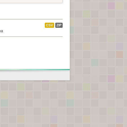
CSV
ZIP
na