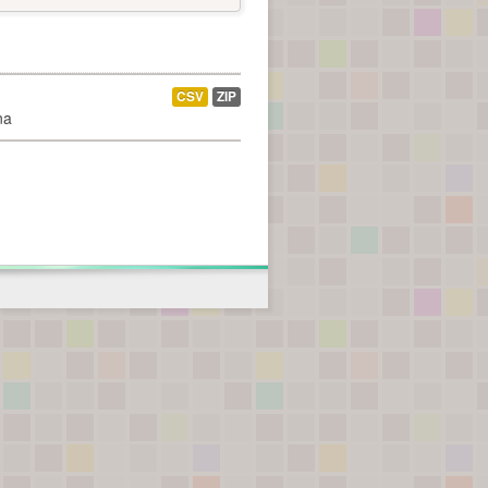
CSV
ZIP
na