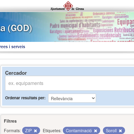
rees i serveis
Cercador
Ordenar resultats per
Filtres
Formats:
ZIP
Etiquetes:
Contaminació
Soroll