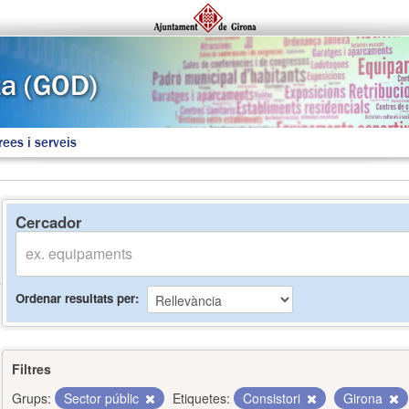
rees i serveis
Cercador
Ordenar resultats per
Filtres
Grups:
Sector públic
Etiquetes:
Consistori
Girona