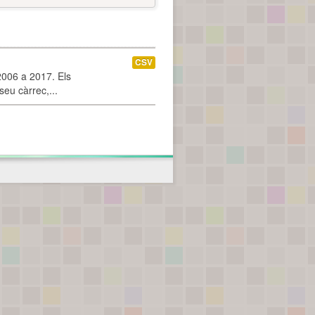
CSV
2006 a 2017. Els
seu càrrec,...