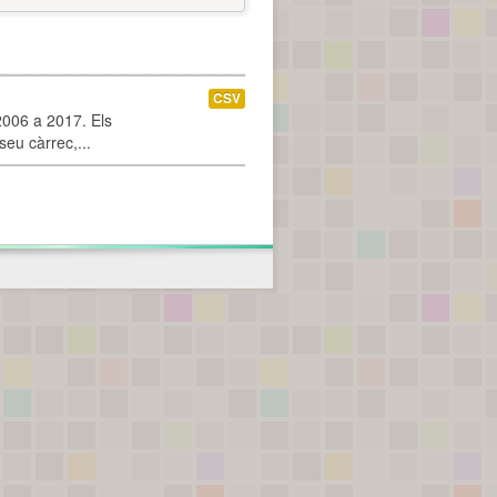
CSV
2006 a 2017. Els
seu càrrec,...