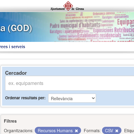
rees i serveis
Cercador
Ordenar resultats per
Filtres
Organitzacions:
Recursos Humans
Formats:
CSV
Etiqu