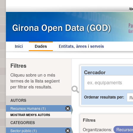
Inici
Dades
Entitats, àrees i serveis
Filtres
Cercador
Cliqueu sobre un o més
termes de la llista següent
per filtrar els resultats.
Ordenar resultats per
AUTORS
Recursos Humans (1)
MOSTRAR MENYS AUTORS
Filtres
CATEGORIES
Organitzacions:
Recurs
Sector públic (1)