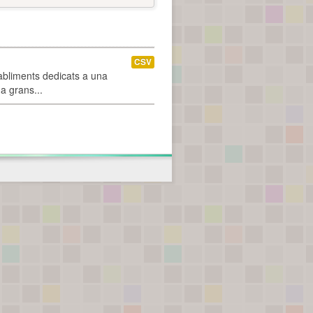
CSV
abliments dedicats a una
 a grans...