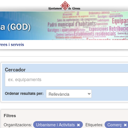
rees i serveis
Cercador
Ordenar resultats per
Filtres
Organitzacions:
Urbanisme i Activitats
Etiquetes:
Comerç