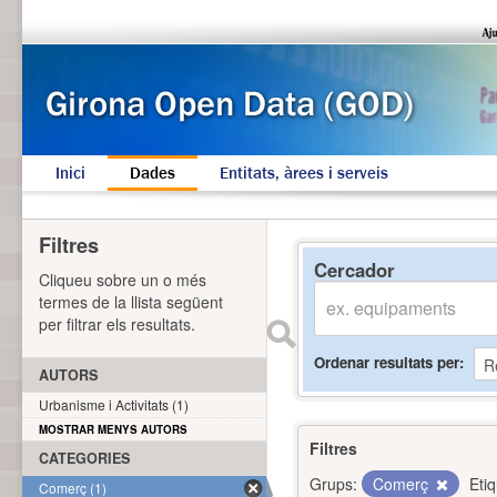
Inici
Dades
Entitats, àrees i serveis
Filtres
Cercador
Cliqueu sobre un o més
termes de la llista següent
per filtrar els resultats.
Ordenar resultats per
AUTORS
Urbanisme i Activitats (1)
MOSTRAR MENYS AUTORS
Filtres
CATEGORIES
Grups:
Comerç
Eti
Comerç (1)