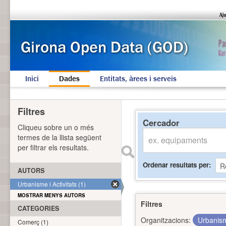
Inici
Dades
Entitats, àrees i serveis
Filtres
Cercador
Cliqueu sobre un o més
termes de la llista següent
per filtrar els resultats.
Ordenar resultats per
AUTORS
Urbanisme i Activitats (1)
MOSTRAR MENYS AUTORS
Filtres
CATEGORIES
Organitzacions:
Urbanism
Comerç (1)