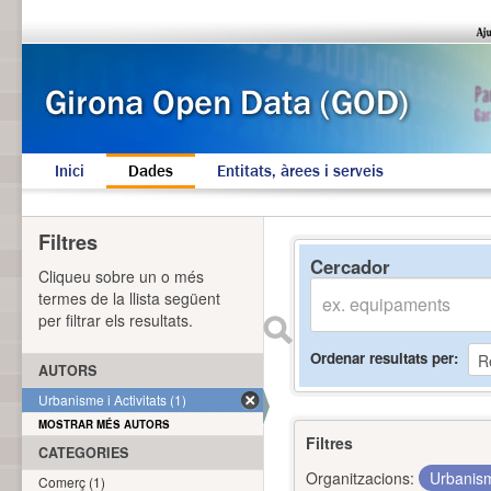
Inici
Dades
Entitats, àrees i serveis
Filtres
Cercador
Cliqueu sobre un o més
termes de la llista següent
per filtrar els resultats.
Ordenar resultats per
AUTORS
Urbanisme i Activitats (1)
MOSTRAR MÉS AUTORS
Filtres
CATEGORIES
Organitzacions:
Urbanism
Comerç (1)