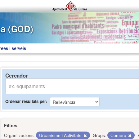
rees i serveis
Cercador
Ordenar resultats per
Filtres
Organitzacions:
Urbanisme i Activitats
Grups:
Comerç