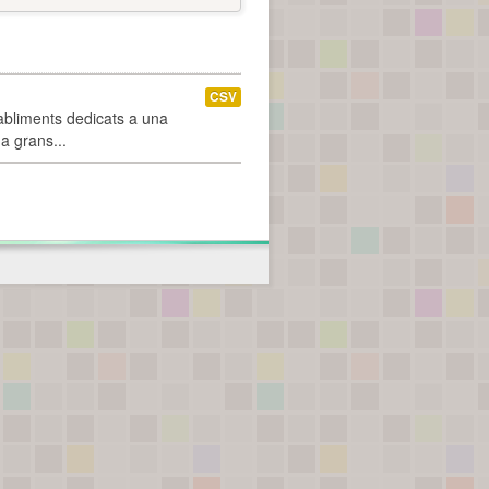
CSV
abliments dedicats a una
 a grans...