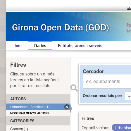
Inici
Dades
Entitats, àrees i serveis
Filtres
Cercador
Cliqueu sobre un o més
termes de la llista següent
per filtrar els resultats.
Ordenar resultats per
AUTORS
Urbanisme i Activitats (1)
MOSTRAR MENYS AUTORS
Filtres
CATEGORIES
Organitzacions:
Urbanism
Comerç (1)