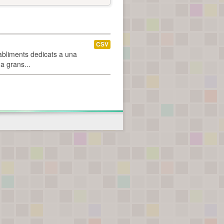
CSV
abliments dedicats a una
 a grans...