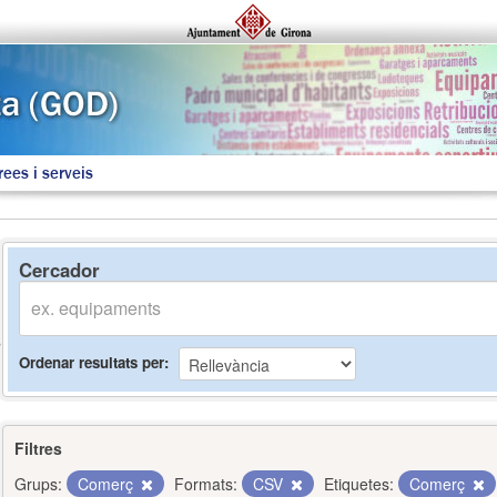
rees i serveis
Cercador
Ordenar resultats per
Filtres
Grups:
Comerç
Formats:
CSV
Etiquetes:
Comerç