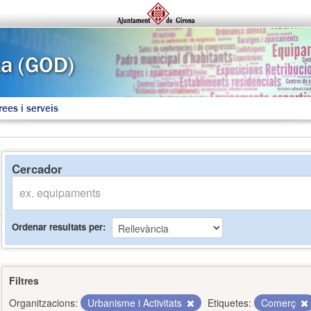
rees i serveis
Cercador
Ordenar resultats per
Filtres
Organitzacions:
Urbanisme i Activitats
Etiquetes:
Comerç