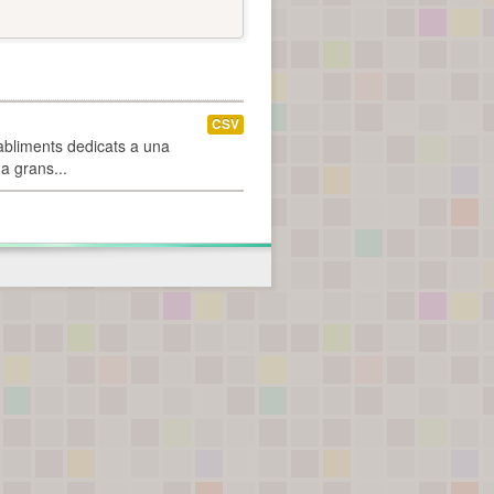
CSV
abliments dedicats a una
 a grans...