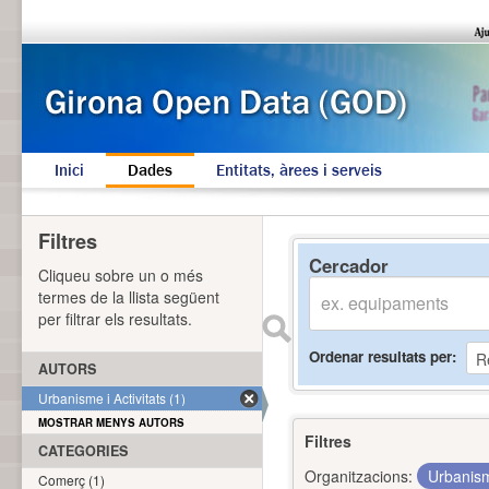
Inici
Dades
Entitats, àrees i serveis
Filtres
Cercador
Cliqueu sobre un o més
termes de la llista següent
per filtrar els resultats.
Ordenar resultats per
AUTORS
Urbanisme i Activitats (1)
MOSTRAR MENYS AUTORS
Filtres
CATEGORIES
Organitzacions:
Urbanism
Comerç (1)