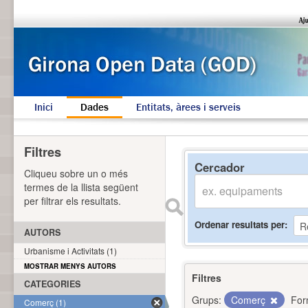
Inici
Dades
Entitats, àrees i serveis
Filtres
Cercador
Cliqueu sobre un o més
termes de la llista següent
per filtrar els resultats.
Ordenar resultats per
AUTORS
Urbanisme i Activitats (1)
MOSTRAR MENYS AUTORS
Filtres
CATEGORIES
Grups:
Comerç
For
Comerç (1)