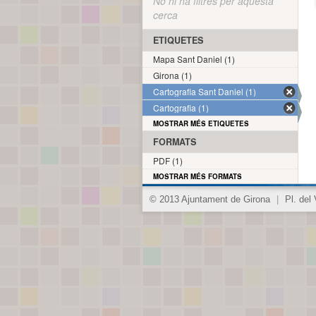
No hi ha filtres per aquesta
cerca
ETIQUETES
Mapa Sant Daniel (1)
Girona (1)
Cartografia Sant Daniel (1)
Cartografia (1)
MOSTRAR MÉS ETIQUETES
FORMATS
PDF (1)
MOSTRAR MÉS FORMATS
© 2013 Ajuntament de Girona
|
Pl. del