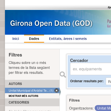
Inici
Dades
Entitats, àrees i serveis
Filtres
Cercador
Cliqueu sobre un o més
termes de la llista següent
per filtrar els resultats.
Ordenar resultats per
AUTORS
Unitat Municipal d'Anàlisi Te... (1)
MOSTRAR MÉS AUTORS
Filtres
CATEGORIES
Organitzacions:
Unitat Mu