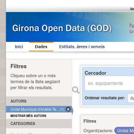
Inici
Dades
Entitats, àrees i serveis
Filtres
Cercador
Cliqueu sobre un o més
termes de la llista següent
per filtrar els resultats.
Ordenar resultats per
AUTORS
Unitat Municipal d'Anàlisi Te... (1)
MOSTRAR MÉS AUTORS
Filtres
CATEGORIES
Organitzacions:
Unitat Mu