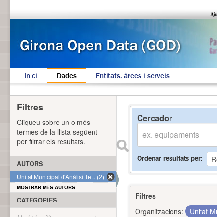
Inici
Dades
Entitats, àrees i serveis
Filtres
Cercador
Cliqueu sobre un o més
termes de la llista següent
per filtrar els resultats.
Ordenar resultats per
AUTORS
Unitat Municipal d'Anàlisi Te... (2)
MOSTRAR MÉS AUTORS
Filtres
CATEGORIES
Organitzacions:
Unitat Mu