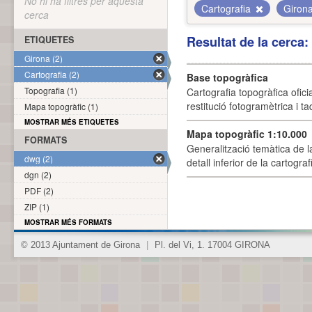
No hi ha filtres per aquesta
Cartografia
Giron
cerca
Resultat de la cerca
ETIQUETES
Girona (2)
Cartografia (2)
Base topogràfica
Topografia (1)
Cartografia topogràfica ofic
restitució fotogramètrica i ta
Mapa topogràfic (1)
MOSTRAR MÉS ETIQUETES
Mapa topogràfic 1:10.000
FORMATS
Generalització temàtica de l
dwg (2)
detall inferior de la cartogra
dgn (2)
PDF (2)
ZIP (1)
MOSTRAR MÉS FORMATS
© 2013 Ajuntament de Girona
|
Pl. del Vi, 1. 17004 GIRONA