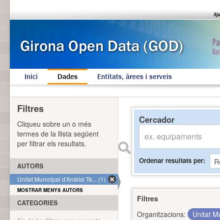
Inici
Dades
Entitats, àrees i serveis
Filtres
Cercador
Cliqueu sobre un o més
termes de la llista següent
per filtrar els resultats.
Ordenar resultats per
AUTORS
Unitat Municipal d'Anàlisi Te... (1)
MOSTRAR MENYS AUTORS
Filtres
CATEGORIES
Organitzacions:
Unitat Mu