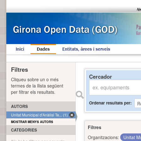
Inici
Dades
Entitats, àrees i serveis
Filtres
Cercador
Cliqueu sobre un o més
termes de la llista següent
per filtrar els resultats.
Ordenar resultats per
AUTORS
Unitat Municipal d'Anàlisi Te... (1)
MOSTRAR MENYS AUTORS
Filtres
CATEGORIES
Organitzacions:
Unitat Mu