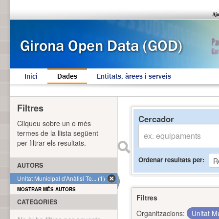
Inici
Dades
Entitats, àrees i serveis
Filtres
Cercador
Cliqueu sobre un o més
termes de la llista següent
per filtrar els resultats.
Ordenar resultats per
AUTORS
Unitat Municipal d'Anàlisi Te... (1)
MOSTRAR MÉS AUTORS
Filtres
CATEGORIES
Organitzacions:
Unitat Mu