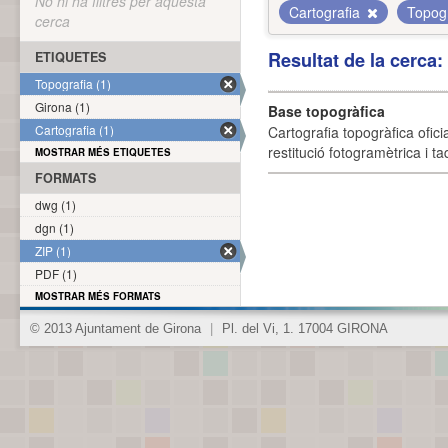
No hi ha filtres per aquesta
Cartografia
Topog
cerca
Resultat de la cerca
ETIQUETES
Topografia (1)
Girona (1)
Base topogràfica
Cartografia (1)
Cartografia topogràfica ofic
restitució fotogramètrica i ta
MOSTRAR MÉS ETIQUETES
FORMATS
dwg (1)
dgn (1)
ZIP (1)
PDF (1)
MOSTRAR MÉS FORMATS
© 2013 Ajuntament de Girona
|
Pl. del Vi, 1. 17004 GIRONA