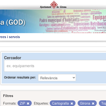
rees i serveis
Cercador
Ordenar resultats per
Filtres
Formats:
ZIP
Etiquetes:
Cartografia
Girona
To