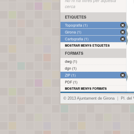
No hi ha filtres per aquesta
cerca
ETIQUETES
Topografia (1)
Girona (1)
Cartografia (1)
MOSTRAR MENYS ETIQUETES
FORMATS
dwg (1)
dgn (1)
ZIP (1)
PDF (1)
MOSTRAR MENYS FORMATS
© 2013 Ajuntament de Girona
|
Pl. del