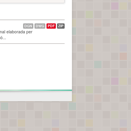
DGN
DWG
PDF
ZIP
onal elaborada per
ó...