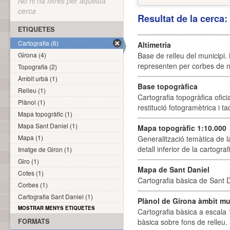
No hi ha filtres per aquesta
cerca
Resultat de la cerca
ETIQUETES
Cartografia (6)
Altimetria
Girona (4)
Base de relleu del municipi.
representen per corbes de ni
Topografia (2)
Àmbit urbà (1)
Base topogràfica
Relleu (1)
Cartografia topogràfica ofic
Plànol (1)
restitució fotogramètrica i ta
Mapa topogràfic (1)
Mapa Sant Daniel (1)
Mapa topogràfic 1:10.000
Mapa (1)
Generalització temàtica de l
detall inferior de la cartogra
Imatge de Giron (1)
Giro (1)
Mapa de Sant Daniel
Cotes (1)
Cartografia bàsica de Sant D
Corbes (1)
Cartografia Sant Daniel (1)
Plànol de Girona àmbit mu
MOSTRAR MENYS ETIQUETES
Cartografia bàsica a escala 
FORMATS
bàsica sobre fons de relleu