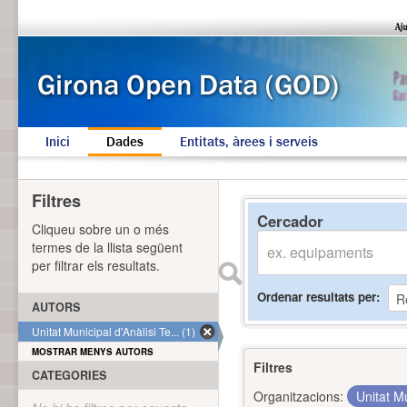
Inici
Dades
Entitats, àrees i serveis
Filtres
Cercador
Cliqueu sobre un o més
termes de la llista següent
per filtrar els resultats.
Ordenar resultats per
AUTORS
Unitat Municipal d'Anàlisi Te... (1)
MOSTRAR MENYS AUTORS
Filtres
CATEGORIES
Organitzacions:
Unitat Mu