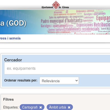
rees i serveis
Cercador
Ordenar resultats per
Filtres
Etiquetes:
Cartografi
Àmbit urbà