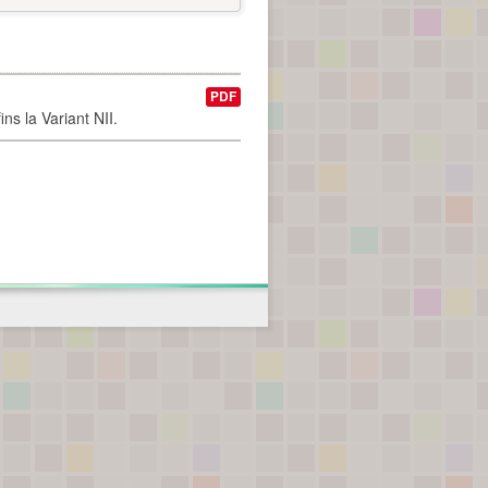
PDF
ns la Variant NII.