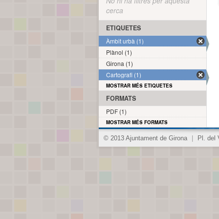
No hi ha filtres per aquesta
cerca
ETIQUETES
Àmbit urbà (1)
Plànol (1)
Girona (1)
Cartografi (1)
MOSTRAR MÉS ETIQUETES
FORMATS
PDF (1)
MOSTRAR MÉS FORMATS
© 2013 Ajuntament de Girona
|
Pl. del