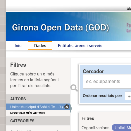
Inici
Dades
Entitats, àrees i serveis
Filtres
Cercador
Cliqueu sobre un o més
termes de la llista següent
per filtrar els resultats.
Ordenar resultats per
AUTORS
Unitat Municipal d'Anàlisi Te... (1)
MOSTRAR MÉS AUTORS
Filtres
CATEGORIES
Organitzacions:
Unitat Mu