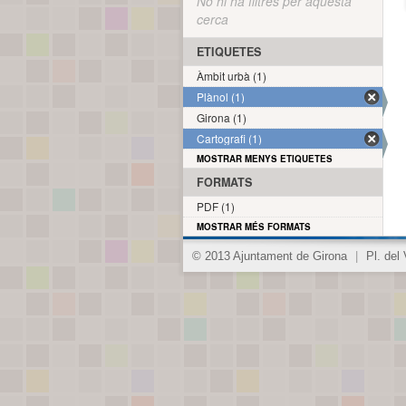
No hi ha filtres per aquesta
cerca
ETIQUETES
Àmbit urbà (1)
Plànol (1)
Girona (1)
Cartografi (1)
MOSTRAR MENYS ETIQUETES
FORMATS
PDF (1)
MOSTRAR MÉS FORMATS
© 2013 Ajuntament de Girona
|
Pl. del