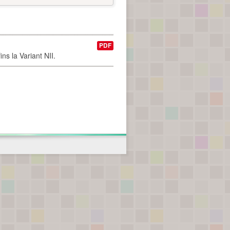
PDF
ns la Variant NII.