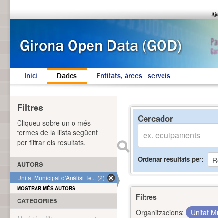
Inici
Dades
Entitats, àrees i serveis
Filtres
Cercador
Cliqueu sobre un o més
termes de la llista següent
per filtrar els resultats.
Ordenar resultats per
AUTORS
Unitat Municipal d'Anàlisi Te... (2)
MOSTRAR MÉS AUTORS
Filtres
CATEGORIES
Organitzacions:
Unitat Mu