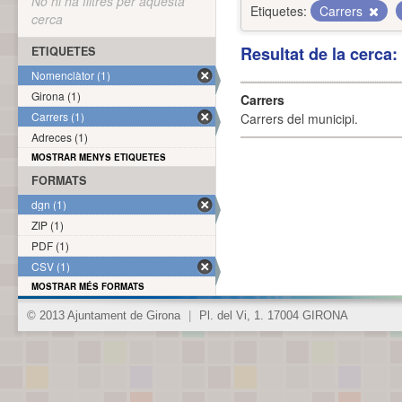
No hi ha filtres per aquesta
Etiquetes:
Carrers
cerca
Resultat de la cerca
ETIQUETES
Nomenclàtor (1)
Girona (1)
Carrers
Carrers (1)
Carrers del municipi.
Adreces (1)
MOSTRAR MENYS ETIQUETES
FORMATS
dgn (1)
ZIP (1)
PDF (1)
CSV (1)
MOSTRAR MÉS FORMATS
© 2013 Ajuntament de Girona
|
Pl. del Vi, 1. 17004 GIRONA