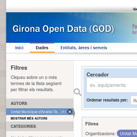
Inici
Dades
Entitats, àrees i serveis
Filtres
Cercador
Cliqueu sobre un o més
termes de la llista següent
per filtrar els resultats.
Ordenar resultats per
AUTORS
Unitat Municipal d'Anàlisi Te... (1)
MOSTRAR MÉS AUTORS
Filtres
CATEGORIES
Organitzacions:
Unitat Mu