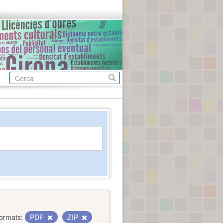
ormats:
PDF
ZIP