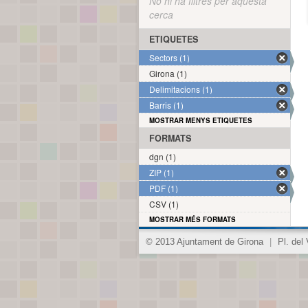
No hi ha filtres per aquesta
cerca
ETIQUETES
Sectors (1)
Girona (1)
Delimitacions (1)
Barris (1)
MOSTRAR MENYS ETIQUETES
FORMATS
dgn (1)
ZIP (1)
PDF (1)
CSV (1)
MOSTRAR MÉS FORMATS
© 2013 Ajuntament de Girona
|
Pl. del