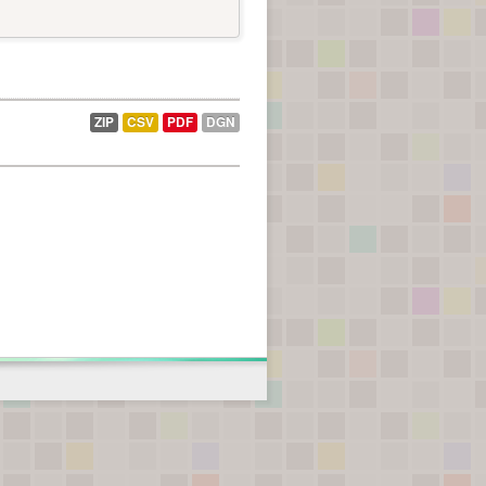
ZIP
CSV
PDF
DGN