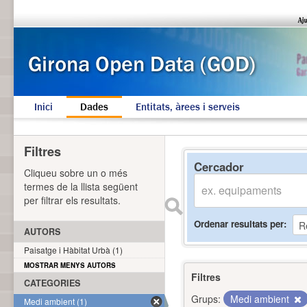
Inici
Dades
Entitats, àrees i serveis
Filtres
Cercador
Cliqueu sobre un o més
termes de la llista següent
per filtrar els resultats.
Ordenar resultats per
AUTORS
Paisatge i Hàbitat Urbà (1)
MOSTRAR MENYS AUTORS
Filtres
CATEGORIES
Grups:
Medi ambient
Medi ambient (1)