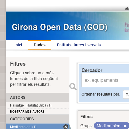
Inici
Dades
Entitats, àrees i serveis
Filtres
Cercador
Cliqueu sobre un o més
termes de la llista següent
per filtrar els resultats.
Ordenar resultats per
AUTORS
Paisatge i Hàbitat Urbà (1)
MOSTRAR MÉS AUTORS
Filtres
CATEGORIES
Grups:
Medi ambient
Medi ambient (1)