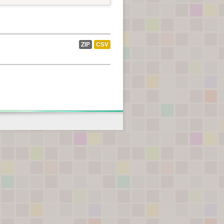
ZIP
CSV