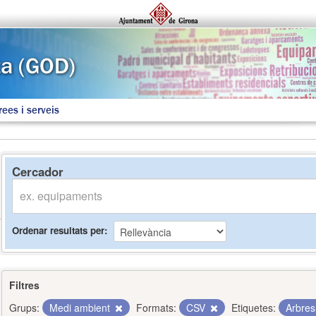
rees i serveis
Cercador
Ordenar resultats per
Filtres
Grups:
Medi ambient
Formats:
CSV
Etiquetes:
Arbre