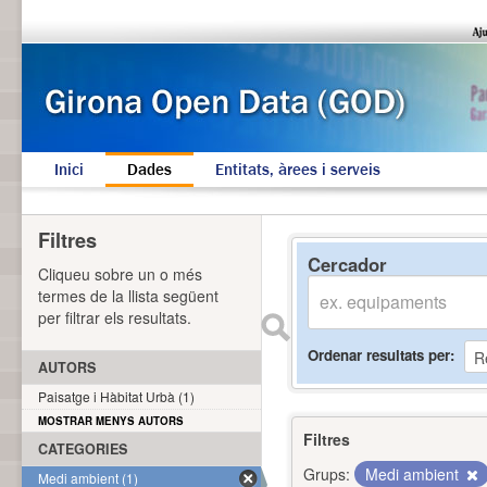
Inici
Dades
Entitats, àrees i serveis
Filtres
Cercador
Cliqueu sobre un o més
termes de la llista següent
per filtrar els resultats.
Ordenar resultats per
AUTORS
Paisatge i Hàbitat Urbà (1)
MOSTRAR MENYS AUTORS
Filtres
CATEGORIES
Grups:
Medi ambient
Medi ambient (1)