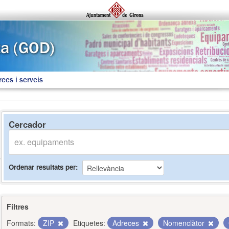
rees i serveis
Cercador
Ordenar resultats per
Filtres
Formats:
ZIP
Etiquetes:
Adreces
Nomenclàtor