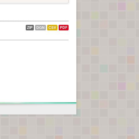
ZIP
DGN
CSV
PDF