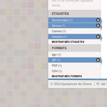
No hi ha filtres per aquesta
cerca
ETIQUETES
Nomenclàtor (1)
Girona (1)
Carrers (1)
Adreces (1)
MOSTRAR MÉS ETIQUETES
FORMATS
dgn (1)
ZIP (1)
PDF (1)
CSV (1)
MOSTRAR MÉS FORMATS
© 2013 Ajuntament de Girona
|
Pl. del