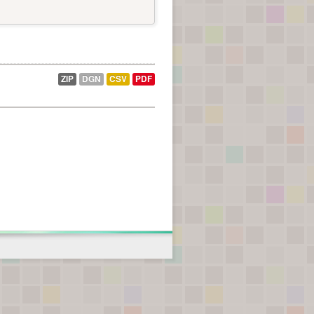
ZIP
DGN
CSV
PDF