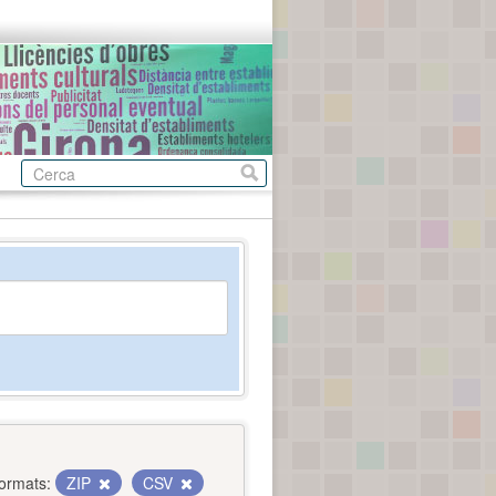
ormats:
ZIP
CSV