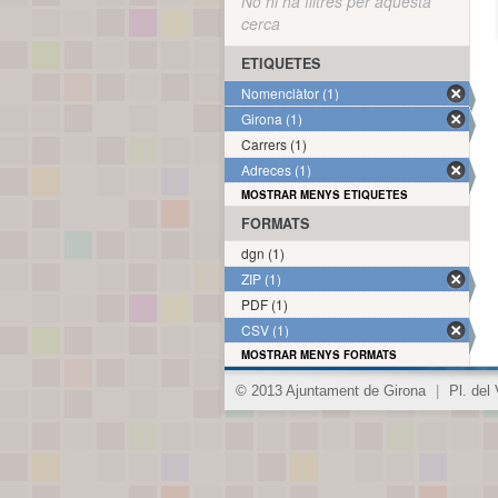
No hi ha filtres per aquesta
cerca
ETIQUETES
Nomenclàtor (1)
Girona (1)
Carrers (1)
Adreces (1)
MOSTRAR MENYS ETIQUETES
FORMATS
dgn (1)
ZIP (1)
PDF (1)
CSV (1)
MOSTRAR MENYS FORMATS
© 2013 Ajuntament de Girona
|
Pl. del