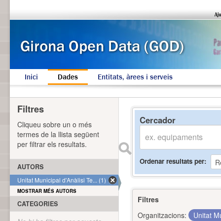
Inici
Dades
Entitats, àrees i serveis
Filtres
Cercador
Cliqueu sobre un o més
termes de la llista següent
per filtrar els resultats.
Ordenar resultats per
AUTORS
Unitat Municipal d'Anàlisi Te... (1)
MOSTRAR MÉS AUTORS
Filtres
CATEGORIES
Organitzacions:
Unitat Mu