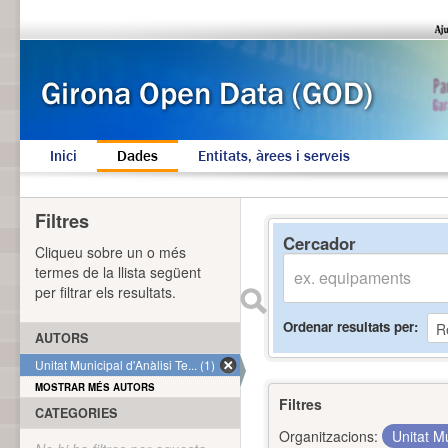
Inici
Dades
Entitats, àrees i serveis
Filtres
Cercador
Cliqueu sobre un o més
termes de la llista següent
per filtrar els resultats.
Ordenar resultats per
AUTORS
Unitat Municipal d'Anàlisi Te... (1)
MOSTRAR MÉS AUTORS
Filtres
CATEGORIES
Organitzacions:
Unitat Mu