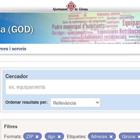
rees i serveis
Cercador
Ordenar resultats per
Filtres
Formats:
ZIP
dgn
Etiquetes:
Adreces
Girona