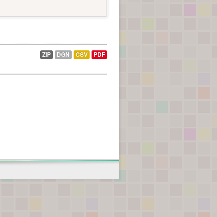
ZIP
DGN
CSV
PDF