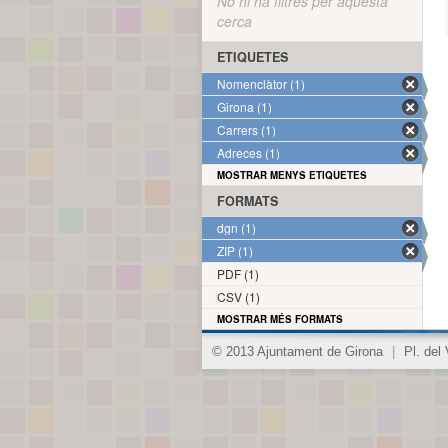
No hi ha filtres per aquesta
cerca
ETIQUETES
Nomenclàtor (1)
Girona (1)
Carrers (1)
Adreces (1)
MOSTRAR MENYS ETIQUETES
FORMATS
dgn (1)
ZIP (1)
PDF (1)
CSV (1)
MOSTRAR MÉS FORMATS
© 2013 Ajuntament de Girona
|
Pl. del