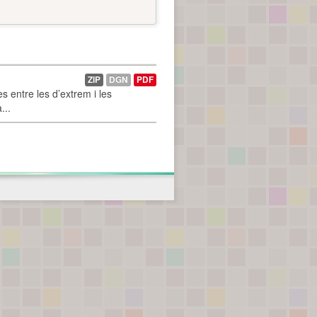
ZIP
DGN
PDF
 entre les d’extrem i les
...