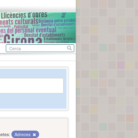
uetes:
Adreces