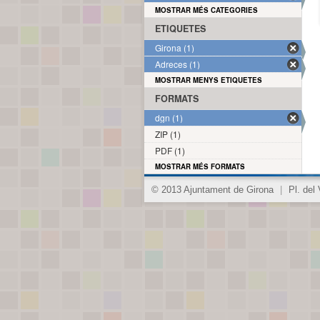
MOSTRAR MÉS CATEGORIES
ETIQUETES
Girona (1)
Adreces (1)
MOSTRAR MENYS ETIQUETES
FORMATS
dgn (1)
ZIP (1)
PDF (1)
MOSTRAR MÉS FORMATS
© 2013 Ajuntament de Girona
|
Pl. del