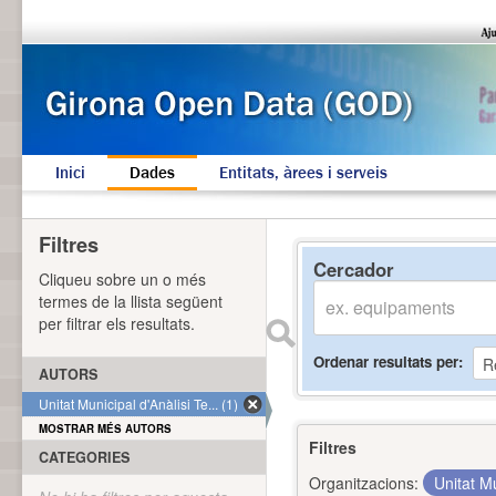
Inici
Dades
Entitats, àrees i serveis
Filtres
Cercador
Cliqueu sobre un o més
termes de la llista següent
per filtrar els resultats.
Ordenar resultats per
AUTORS
Unitat Municipal d'Anàlisi Te... (1)
MOSTRAR MÉS AUTORS
Filtres
CATEGORIES
Organitzacions:
Unitat Mu