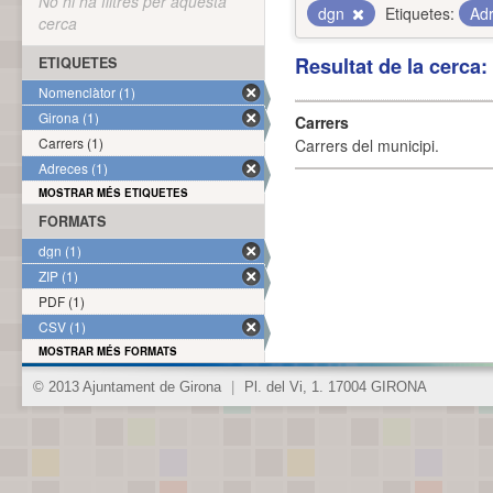
No hi ha filtres per aquesta
dgn
Etiquetes:
Ad
cerca
Resultat de la cerca
ETIQUETES
Nomenclàtor (1)
Girona (1)
Carrers
Carrers (1)
Carrers del municipi.
Adreces (1)
MOSTRAR MÉS ETIQUETES
FORMATS
dgn (1)
ZIP (1)
PDF (1)
CSV (1)
MOSTRAR MÉS FORMATS
© 2013 Ajuntament de Girona
|
Pl. del Vi, 1. 17004 GIRONA