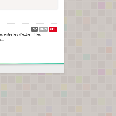
ZIP
DGN
PDF
 entre les d’extrem i les
...