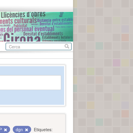
IP
dgn
Etiquetes: