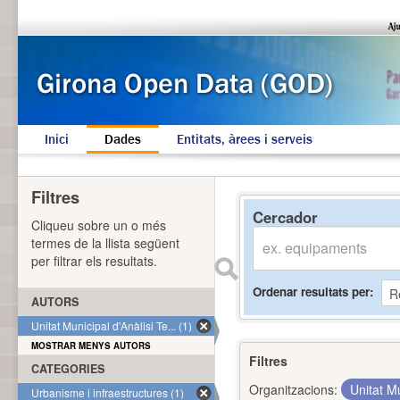
Inici
Dades
Entitats, àrees i serveis
Filtres
Cercador
Cliqueu sobre un o més
termes de la llista següent
per filtrar els resultats.
Ordenar resultats per
AUTORS
Unitat Municipal d'Anàlisi Te... (1)
MOSTRAR MENYS AUTORS
Filtres
CATEGORIES
Organitzacions:
Unitat Mu
Urbanisme i infraestructures (1)