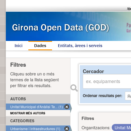
Inici
Dades
Entitats, àrees i serveis
Filtres
Cercador
Cliqueu sobre un o més
termes de la llista següent
per filtrar els resultats.
Ordenar resultats per
AUTORS
Unitat Municipal d'Anàlisi Te... (1)
MOSTRAR MÉS AUTORS
Filtres
CATEGORIES
Organitzacions:
Unitat Mu
Urbanisme i infraestructures (1)